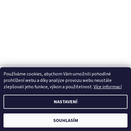
Používáme cookies, abychom Vám umožnili pohodlné
prohlížení webu a díky analýze provozu webu neustále
2026 © zumm autodíly, všechna práva vyhrazena
zlepšovali jeho funkce, výkon a použitelnost.
Více informací
Vytvořil Shoptet
NASTAVENÍ
SOUHLASÍM