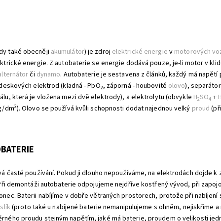
dy také obecněji
akumulátor
) je zdroj
elektrické energie
v
motorových vo
ktrické energie. Z autobaterie se energie dodává pouze, je-li motor v klid
alternátor
či
dynamo
. Autobaterie je sestavena z článků, každý má napětí p
 deskových elektrod (kladná - PbO
, záporná - houbovité
olovo
), separátor
2
lu, která je vložena mezi dvě elektrody), a elektrolytu (obvykle
H
SO
+
2
4
3
g/dm
). Olovo se používá kvůli schopnosti dodat najednou velký
proud
(př
BATERIE
vá časté používání. Pokud ji dlouho nepoužíváme, na elektrodách dojde k 
 Při demontáži autobaterie odpojujeme nejdříve kostřený vývod, při zapoj
nec. Baterii nabíjíme v dobře větraných prostorech, protože při nabíjení 
slík
(proto také u nabíjené baterie nemanipulujeme s ohněm, nejiskříme a
rného proudu stejným napětím, jaké má baterie, proudem o velikosti jed