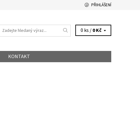
PŘIHLÁŠENÍ
0 ks /
0 Kč
KONTAKT