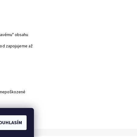
íravému" obsahu
vod zapojujeme až
ýt nepoškozené
OUHLASÍM