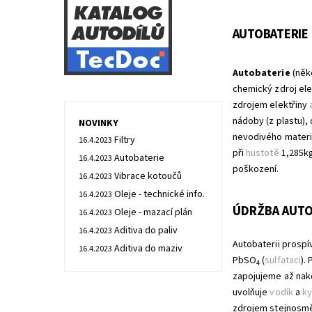
AUTOBATERIE
Autobaterie
(něk
chemický zdroj ele
zdrojem elektřiny
nádoby (z plastu),
NOVINKY
nevodivého materiá
Filtry
16.4.2023
při
hustotě
1,285k
Autobaterie
16.4.2023
poškození.
Vibrace kotoučů
16.4.2023
Oleje - technické info.
16.4.2023
ÚDRŽBA AUTO
Oleje - mazací plán
16.4.2023
Aditiva do paliv
16.4.2023
Autobaterii prospí
Aditiva do maziv
16.4.2023
PbSO
(
sulfataci
).
4
zapojujeme až nako
uvolňuje
vodík
a
ky
zdrojem stejnosmě