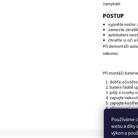
zamykání.
POSTUP
vypněte motor 
zamezte zkratům
autobaterii neo
chraňte si oči a 
Při demontáži aut
nakonec.
Při montáži baterie
dobře očistěte 
baterii řádně 
póly a svorky 
zapojte nekostř
zapojte kostřený
připojovací sv
Používáme c
webu a díky 
výkon a použ