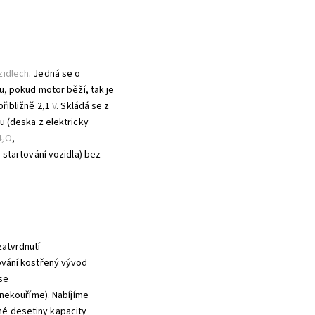
zidlech
. Jedná se o
u, pokud motor běží, tak je
řibližně 2,1
V
. Skládá se z
u (deska z elektricky
H
O
,
2
i startování vozidla) bez
zatvrdnutí
ování kostřený vývod
se
 nekouříme). Nabíjíme
né desetiny kapacity