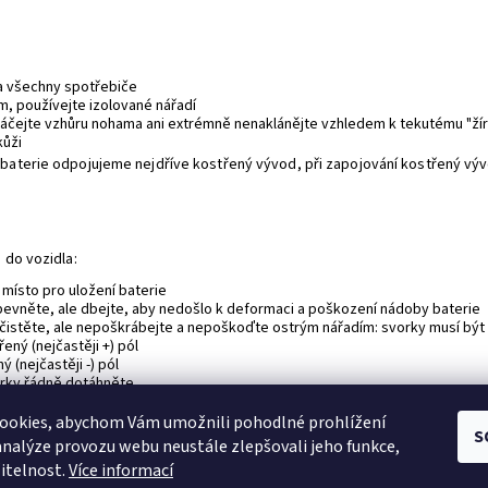
a všechny spotřebiče
, používejte izolované nářadí
táčejte vzhůru nohama ani extrémně nenaklánějte vzhledem k tekutému "ž
kůži
obaterie odpojujeme nejdříve kostřený vývod, při zapojování kostřený vý
 do vozidla:
místo pro uložení baterie
upevněte, ale dbejte, aby nedošlo k deformaci a poškození nádoby baterie
očistěte, ale nepoškrábejte a nepoškoďte ostrým nářadím: svorky musí b
ený (nejčastěji +) pól
 (nejčastěji -) pól
orky řádně dotáhněte
ookies, abychom Vám umožnili pohodlné prohlížení
PŘEDCHOZÍ ČLÁNEK
DALŠÍ ČLÁNEK
S
analýze provozu webu neustále zlepšovali jeho funkce,
itelnost.
Více informací