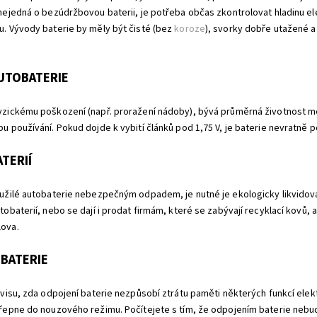
nejedná o bezúdržbovou baterii, je potřeba občas zkontrolovat hladinu ele
. Vývody baterie by měly být čisté (bez
koroze
), svorky dobře utažené a
UTOBATERIE
zickému poškození (např. proražení nádoby), bývá průměrná životnost mezi
u používání. Pokud dojde k vybití článků pod 1,75 V, je baterie nevratně 
TERIÍ
užilé autobaterie nebezpečným odpadem, je nutné je ekologicky likvidov
obaterií, nebo se dají i prodat firmám, které se zabývají recyklací kovů, a
ova.
BATERIE
rvisu, zda odpojení baterie nezpůsobí ztrátu paměti některých funkcí elekt
řepne do nouzového režimu. Počítejete s tím, že odpojením baterie nebu