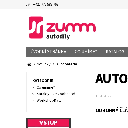
+420 775 587 767
ÚVODNÍ STRÁNKA
CO UMÍME?
KATALOG 
Novinky
Autobaterie
AUTO
KATEGORIE
Co umíme?
Katalog - velkoobchod
16.4.2023
WorkshopData
ODBORNÝ ČLÁN