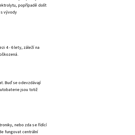
ktrolytu, popřípadě dolít
 s vývody
 4 - 6 lety, záleží na
poškozená.
at. Buď se odevzdávají
utobaterie jsou totiž
roniky, nebo zda se řídící
de fungovat centrální