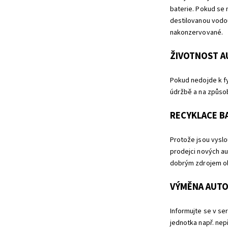
baterie. Pokud se 
destilovanou vodou
nakonzervované.
ŽIVOTNOST A
Pokud nedojde k fy
údržbě a na způsob
RECYKLACE BA
Protože jsou vyslo
prodejci nových aut
dobrým zdrojem ol
VÝMĚNA AUTO
Informujte se v se
jednotka např. nep