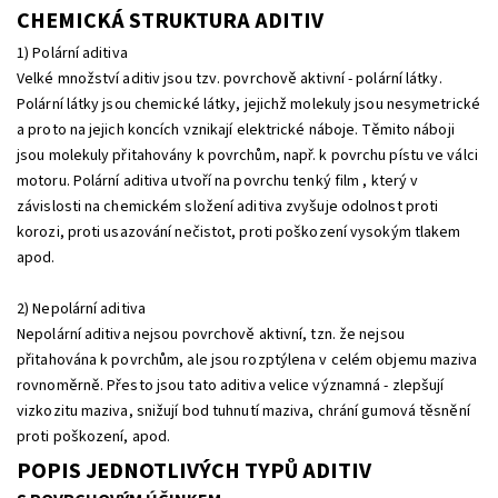
CHEMICKÁ STRUKTURA ADITIV
1) Polární aditiva
Velké množství aditiv jsou tzv. povrchově aktivní - polární látky.
Polární látky jsou chemické látky, jejichž molekuly jsou nesymetrické
a proto na jejich koncích vznikají elektrické náboje. Těmito náboji
jsou molekuly přitahovány k povrchům, např. k povrchu pístu ve válci
motoru. Polární aditiva utvoří na povrchu tenký film , který v
závislosti na chemickém složení aditiva zvyšuje odolnost proti
korozi, proti usazování nečistot, proti poškození vysokým tlakem
apod.
2) Nepolární aditiva
Nepolární aditiva nejsou povrchově aktivní, tzn. že nejsou
přitahována k povrchům, ale jsou rozptýlena v celém objemu maziva
rovnoměrně. Přesto jsou tato aditiva velice významná - zlepšují
vizkozitu maziva, snižují bod tuhnutí maziva, chrání gumová těsnění
proti poškození, apod.
POPIS JEDNOTLIVÝCH TYPŮ ADITIV