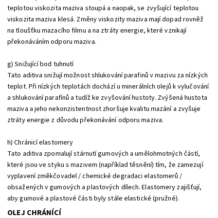
teplotou viskozita maziva stoupá a naopak, se zvyšující teplotou
viskozita maziva klesá. Změny viskozity maziva mají dopad rovněž
na tloušťku mazacího filmu a na ztráty energie, které vznikají
překonáváním odporu maziva.
g) Snižující bod tuhnutí
Tato aditiva snižují možnost shlukování parafinů v mazivu za nízkých
teplot. Při nízkých teplotách dochází u minerálních olejů k vylučování
a shlukování parafínů a tudíž ke zvyšování hustoty. Zvýšená hustota
maziva a jeho nekonzistentnost zhoršuje kvalitu mazání a zvyšuje
ztráty energie z důvodu překonávání odporu maziva.
h) Chránicí elastomery
Tato aditiva zpomalují stárnutí gumových a umělohmotných částí,
které jsou ve styku s mazivem (například těsnění) tím, že zamezují
vyplavení změkčovadel / chemické degradaci elastomerů /
obsažených v gumových a plastových dílech. Elastomery zajišťují,
aby gumové a plastové části byly stále elastické (pružné).
OLEJ CHRÁNÍCÍ