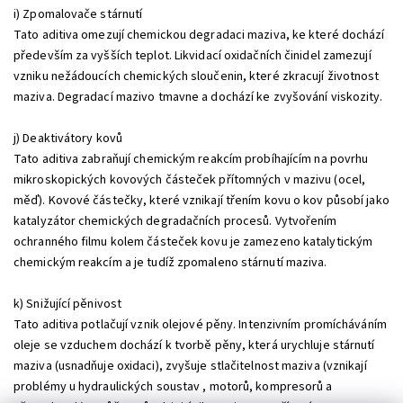
i) Zpomalovače stárnutí
Tato aditiva omezují chemickou degradaci maziva, ke které dochází
především za vyšších teplot. Likvidací oxidačních činidel zamezují
vzniku nežádoucích chemických sloučenin, které zkracují životnost
maziva. Degradací mazivo tmavne a dochází ke zvyšování viskozity.
j) Deaktivátory kovů
Tato aditiva zabraňují chemickým reakcím probíhajícím na povrhu
mikroskopických kovových částeček přítomných v mazivu (ocel,
měď). Kovové částečky, které vznikají třením kovu o kov působí jako
katalyzátor chemických degradačních procesů. Vytvořením
ochranného filmu kolem částeček kovu je zamezeno katalytickým
chemickým reakcím a je tudíž zpomaleno stárnutí maziva.
k) Snižující pěnivost
Tato aditiva potlačují vznik olejové pěny. Intenzivním promícháváním
oleje se vzduchem dochází k tvorbě pěny, která urychluje stárnutí
maziva (usnadňuje oxidaci), zvyšuje stlačitelnost maziva (vznikají
problémy u hydraulických soustav , motorů, kompresorů a