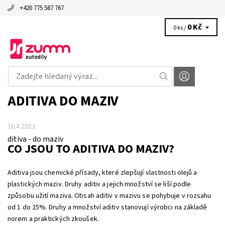
+420 775 587 767
0 Kč
0 ks /
ADITIVA DO MAZIV
16.4.2023
ditiva - do maziv
CO JSOU TO ADITIVA DO MAZIV?
Aditiva jsou chemické přísady, které zlepšují vlastnosti olejů a
plastických maziv. Druhy aditiv a jejich množství se liší podle
způsobu užití maziva. Obsah aditiv v mazivu se pohybuje v rozsahu
od 1 do 25%. Druhy a množství aditiv stanovují výrobci na základě
norem a praktických zkoušek.