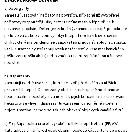
S POVRCHOVÝM ÚČINKEM
a) Detergenty
Zamezují usazování nečistot na površích, případné již vytvořené
nečistoty rozpouštějí. Díky detergentům mazivo lépe přilne k
mazaným plochám. Detergenty hrají významnou roli např. při ochraně
pístu ve válci, kde vlivem vysokých teplot dochází k uvolňování
uhlíku, který má tendenci se usazovat na pracovních plochách pístu.
Vzniklé usazeniny způsobují vznik netěsností vlivem mechanického
poškození (poškrábání) nebo změnou tvaru zapříčiněnou nánosem
nečistot.
b) Disperzanty
Zabraňují tvorbě usazenin, které se tvoří především za nižších
provozních teplot. Disperzanty obalí mikroskopické mechanické
nebo kapalné nečistoty a zamezí tak jejich koncentraci a usazování.
Nečistoty se vlivem disperzantu vznášení rovnoměrně v celém
objemu maziva. Zamezí se tak zablokování olejových kanálů a filtrů.
c) Zlepšující ochranu proti vysokému tlaku a opotřebení (EP, AW)
Tato aditiva chrání před opotřebením ocelové části, které se o sebe