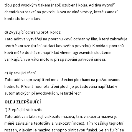
třou pod vysokým tlakem (např. ozubená kola). Aditiva vytvoří
chemickou reakcí na povrchu kovu odolné vrstvy, které zamezí
kontaktu kov na kov.
d) Zvyšující ochranu proti korozi
Tato aditiva vytvářejí na povrchu kovů ochranný film, který zabraňuje
tvorbě koroze (brání oxidaci kovového povrchu). K oxidaci povrchů
kovů může docházet například vlivem agresivních sloučenin
vznikajících ve válci motoru při spalování palivové směsi.
e) Upravující tření
Tato aditiva upravují tření mezi třecími plochami na požadovanou
hodnotu. Přesná hodnota tření ploch je požadována například v
automatických převodovkách, retardérech.
OLEJ ZLEPŠUJÍCÍ
f) Zlepšující viskozitu
Tato aditiva stabilizují viskozitu maziva, tzn. viskozita maziva je
méně závislá na teplotě(viz. viskozitní index). Tím rozšiřují teplotní
rozsah, v jakém je mazivo schopno plnit svou funkci. Se snižující se