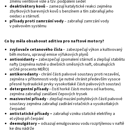
změnu ventilové vůle a tzv. podpálení sedel
deaktivátory kovů
– zamezují katalytické reakci zejména
zbytkových barevných kovů s benzínem a tím zabraňují jeho
oxidaci a stárnutí.
přísady proti zamrzání vody
– zabraňují zamrzání vody
v palivovém systému
Co by měla obsahovat aditiva pro naftové motory?
zvyšovače cetanového čísla -
zabezpečují výkon a kultivovaný
běh motoru, upravují emise výfukových plynů
a
ntioxidanty –
zabezpečují zpomalení stárnutí a zlepšují stabilitu
nafty (zejména nutné u dnešních směsných naft, obsahujících
určité procento MEŘO)
antikorodanty -
chrání části palivové soustavy proti rezavění,
zejména v přítomnosti vody (je nutné chránit především vysoce
přesné hydraulické prvky vysokotlaké části palivových soustav)
detergentní přísady -
čistí horké části motoru od karbonu,
zejména zabraňují zanášení čepových trysek
mazivostní přísady -
zlepšují mazání pohyblivých částí palivové
soustavy zejména zabraňují zadírání rotačních a vysokotlakých
čerpadel
antistatické přísady –
zabraňují vzniku statické elektřiny a
el.výboji při čerpání
deemulgátory –
odsazují emulgovanou vodu rozptýlenou v naftě
ke dnu nádrže