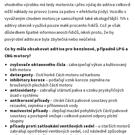
vhodného výrobku má tedy motorista i přes výdaj do aditiva celkově
nižší náklady na provoz (cena za palivo + efektivita jízdy). Vozidlo s
vyváženým chodem motoru je samozřejmě také ekologičtější. Trh s
aditivy obecně využívá pouze malé procento řidičů. Což je však
důsledkem špatné informovanosti řidičů, nikoli proto, že by
povýrobní aditivace byla zbytečná nebo neúčelná.
Co by měla obsahovat aditiva pro benzínové, případně LPG a
CNG motory?
zvyšovače oktanového čísla
- zabezpečují výkon a kultivovaný
běh motoru
detergenty
- čistí horké části motoru od karbonu
inhibitory koroze
– potlačují vznik koroze zejména na
broušených plochách částí motoru
antioxidanty
– zabraňují stárnutí paliva a vzniku pryskyřičných
úsad v systému
antikorozní přísady
– chrání části palivové soustavy proti
rezavění, zejména v přítomnosti vody
mazivostní přísady
– zlepšují mazání pohyblivých částí palivové
soustavy a postupně snižuje i celkové pasivní odpory pístní
skupiny
přísady proti zatloukání ventilových sedel
– u starších motorů
zabraňují opotřebení ventilových sedel, což následně způsobuje