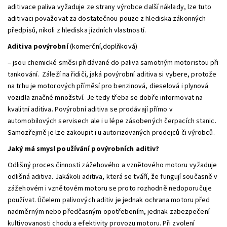
aditivace paliva vyžaduje ze strany výrobce další náklady, lze tuto
aditivaci považovat za dostatečnou pouze z hlediska zákonných
předpisů, nikoli z hlediska jízdních vlastností.
Aditiva povýrobní
(komerční,doplňková)
– jsou chemické směsi přidávané do paliva samotným motoristou při
tankování. Záleží na řidiči, jaká povýrobní aditiva si vybere, protože
na trhu je motorových příměsí pro benzinová, dieselová i plynová
vozidla značné množství. Je tedy třeba se dobře informovat na
kvalitní aditiva. Povýrobní aditiva se prodávají přímo v
automobilových servisech ale i u lépe zásobených čerpacích stanic.
Samozřejmě je lze zakoupit i u autorizovaných prodejců či výrobců.
Jaký má smysl používání povýrobních aditiv?
Odlišný proces činnosti zážehového a vznětového motoru vyžaduje
odlišná aditiva. Jakákoli aditiva, která se tváří, že fungují současně v
zážehovém i vznětovém motoru se proto rozhodně nedoporučuje
používat. Účelem palivových aditiv je jednak ochrana motoru před
nadměrným nebo předčasným opotřebením, jednak zabezpečení
kultivovanosti chodu a efektivity provozu motoru. Při zvolení