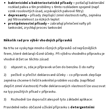
baktericidní a bakteriostatické přísady –
potlačují bakteriální
rozklad paliva a tím problémy s tímto rozkladem spojené (např.
vznik rosolovitých úsad, ucpávajících palivové filtry)
depresanty –
přísady zlepšující zimní vlastnosti nafty, zejména
její filtrovatelnost za nízkých teplot
protipěnivostní přísady –
zabraňují přetečení nafty při
tankování, zrychlují proces tankování
Několik rad pro výběr vhodných přípravků
Na trhu se vyskytuje mnoho různých přípravků od nejrůznějších
firem, které deklarují různé účinky. Při výběru vhodného přípravku je
vhodné držet se těchto zásad:
1) objasnit si, zda je přípravek určen do benzínu či do nafty
2) pečlivě si přečíst deklarované účinky – co přípravek zlepšuje
zejména chceme-li řešit konkrétní problém vozidla. (například
zlepšit zimní vlastnosti) Podle deklarovaných vlastností lze usuzovat
na typ použitých přísad v přípravku.
3) Rozhodně lze doporučit alespoň tyto základní aplikace:
Pravidelné nebo občasné užívání přípravku s
detergentními