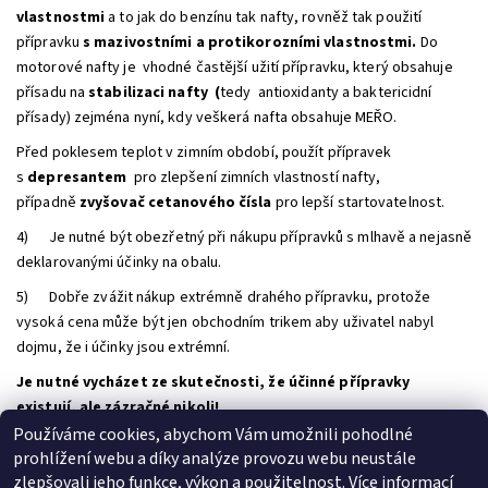
vlastnostmi
a to jak do benzínu tak nafty, rovněž tak použití
přípravku
s mazivostními a protikorozními vlastnostmi.
Do
motorové nafty je
vhodné
častější užití přípravku, který obsahuje
přísadu na
stabilizaci nafty (
tedy antioxidanty a baktericidní
přísady) zejména nyní, kdy veškerá nafta obsahuje MEŘO.
Před poklesem teplot v zimním období, použít přípravek
s
depresantem
pro zlepšení zimních vlastností nafty,
případně
zvyšovač cetanového čísla
pro lepší startovatelnost.
4) Je nutné být obezřetný při nákupu přípravků s mlhavě a nejasně
deklarovanými účinky na obalu.
5) Dobře zvážit nákup extrémně drahého přípravku, protože
vysoká cena může být jen obchodním trikem aby uživatel nabyl
dojmu, že i účinky jsou extrémní.
Je nutné vycházet ze skutečnosti, že účinné přípravky
existují, ale zázračné nikoli!
Používáme cookies, abychom Vám umožnili pohodlné
prohlížení webu a díky analýze provozu webu neustále
PŘEDCHOZÍ ČLÁNEK
DALŠÍ ČLÁNEK
zlepšovali jeho funkce, výkon a použitelnost.
Více informací