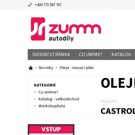
+420 775 587 767
ÚVODNÍ STRÁNKA
CO UMÍME?
KATALOG 
Novinky
Oleje - mazací plán
OLEJ
KATEGORIE
Co umíme?
Katalog - velkoobchod
16.4.2023
WorkshopData
CASTRO