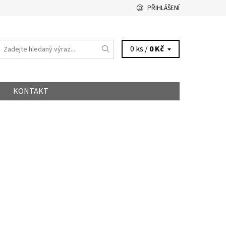
PŘIHLÁŠENÍ
0 ks /
0 Kč
KONTAKT