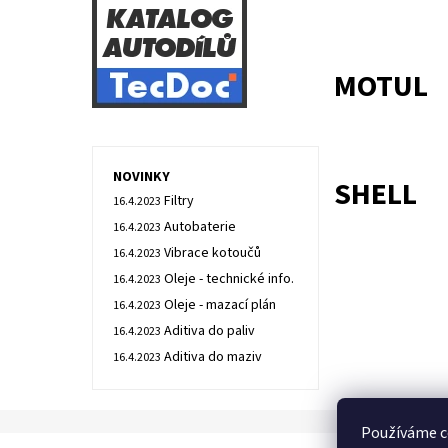
MOTUL
NOVINKY
SHELL
Filtry
16.4.2023
Autobaterie
16.4.2023
Vibrace kotoučů
16.4.2023
Oleje - technické info.
16.4.2023
Oleje - mazací plán
16.4.2023
Aditiva do paliv
16.4.2023
Aditiva do maziv
16.4.2023
Používáme c